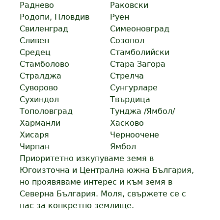
Раднево
Раковски
Родопи, Пловдив
Руен
Свиленград
Симеоновград
Сливен
Созопол
Средец
Стамболийски
Стамболово
Стара Загора
Стралджа
Стрелча
Суворово
Сунгурларе
Сухиндол
Твърдица
Тополовград
Тунджа /Ямбол/
Харманли
Хасково
Хисаря
Черноочене
Чирпан
Ямбол
Приоритетно изкупуваме земя в
Югоизточна и Централна южна България,
но проявяваме интерес и към земя в
Северна България. Моля, свържете се с
нас за конкретно землище.