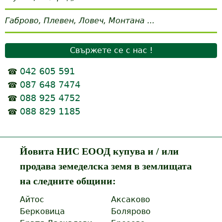
Габрово, Плевен, Ловеч, Монтана ...
Свържете се с нас !
042 605 591
☎
087 648 7474
☎
088 925 4752
☎
088 829 1185
☎
Йовита НИС ЕООД купува и / или
продава земеделска земя в землищата
на следните общини:
Айтос
Аксаково
Берковица
Болярово