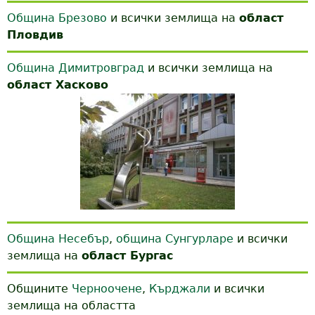
Община Брезово
и всички землища на
област
Пловдив
Община Димитровград
и всички землища на
област Хасково
Община Несебър
,
община Сунгурларе
и всички
землища на
област Бургас
Общините
Черноочене
,
Кърджали
и всички
землища на областта