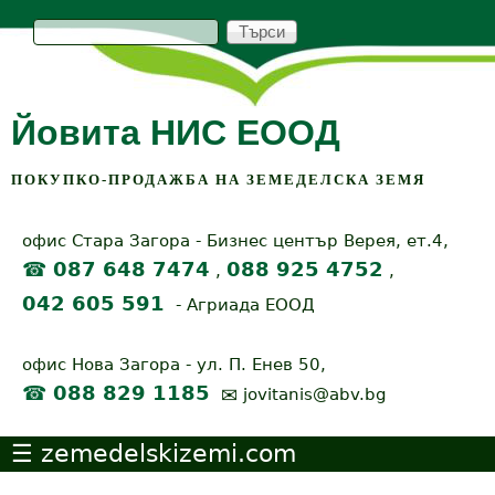
Skip
Т
S
ъ
р
to
e
с
и
main
a
Йовита НИС ЕООД
content
r
c
ПОКУПКО-ПРОДАЖБА НА ЗЕМЕДЕЛСКА ЗЕМЯ
h
офис Стара Загора - Бизнес център Верея, ет.4,
f
☎ 087 648 7474
088 925 4752
,
,
o
042 605 591
- Агриада ЕООД
r
офис Нова Загора - ул. П. Енев 50,
m
☎ 088 829 1185
✉
jovitanis@abv.bg
zemedelskizemi.com