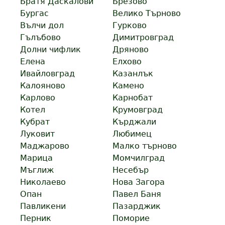
Братя Даскалови
Брезово
Бургас
Велико Търново
Вълчи дол
Гурково
Гълъбово
Димитровград
Долни чифлик
Дряново
Елена
Елхово
Ивайловград
Казанлък
Калояново
Камено
Карлово
Карнобат
Котел
Крумовград
Кубрат
Кърджали
Луковит
Любимец
Маджарово
Малко търново
Марица
Момчилград
Мъглиж
Несебър
Николаево
Нова Загора
Опан
Павел Баня
Павликени
Пазарджик
Перник
Поморие