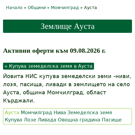
Начало
»
Общини
»
Момчилград
»
Ауста
Y
o
Землище Ауста
u
a
Активни оферти към 09.08.2026 г.
r
e
Купува земеделска земя в Ауста
Йовита НИС купува земеделски земи -ниви,
h
лозя, пасища, ливади в землището на село
e
Ауста, община Момчилград, област
Кърджали.
r
e
Ауста
Момчилград
Нива
Земеделска земя
Купува
Лозе
Ливада
Овощна градина
Пасище