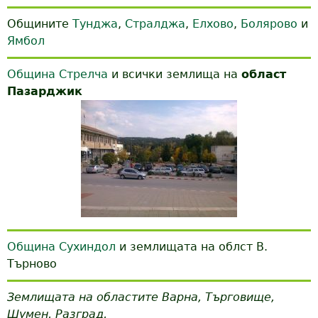
Общините
Тунджа
,
Стралджа
,
Елхово
,
Болярово
и
Ямбол
Община Стрелча
и всички землища на
област
Пазарджик
Община Сухиндол
и землищата на облст В.
Търново
Землищата на областите Варна, Търговище,
Шумен, Разград,