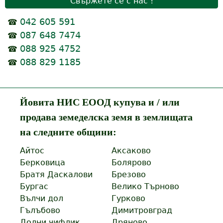
Свържете се с нас !
042 605 591
☎
087 648 7474
☎
088 925 4752
☎
088 829 1185
☎
Йовита НИС ЕООД купува и / или
продава земеделска земя в землищата
на следните общини:
Айтос
Аксаково
Берковица
Болярово
Братя Даскалови
Брезово
Бургас
Велико Търново
Вълчи дол
Гурково
Гълъбово
Димитровград
Долни чифлик
Дряново