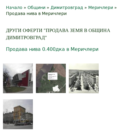
Начало
»
Общини
»
Димитровград
»
Меричлери
»
Y
Продава нива в Меричлери
o
ДРУГИ ОФЕРТИ "ПРОДАВА ЗЕМЯ В ОБЩИНА
u
ДИМИТРОВГРАД"
a
Продава нива 0.400дка в Меричлери
r
e
h
e
r
e