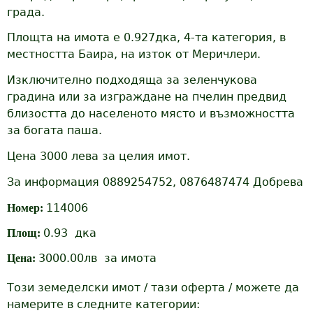
града.
Площта на имота е 0.927дка, 4-та категория, в
местността Баира, на изток от Меричлери.
Изключително подходяща за зеленчукова
градина или за изграждане на пчелин предвид
близостта до населеното място и възможността
за богата паша.
Цена 3000 лева за целия имот.
За информация 0889254752, 0876487474 Добрева
114006
Номер:
0.93
дка
Площ:
3000.00лв
за имота
Цена:
Този земеделски имот / тази оферта / можете да
намерите в следните категории: