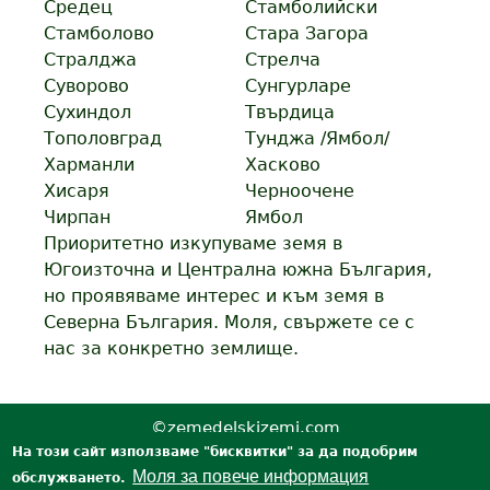
Средец
Стамболийски
Стамболово
Стара Загора
Стралджа
Стрелча
Суворово
Сунгурларе
Сухиндол
Твърдица
Тополовград
Тунджа /Ямбол/
Харманли
Хасково
Хисаря
Черноочене
Чирпан
Ямбол
Приоритетно изкупуваме земя в
Югоизточна и Централна южна България,
но проявяваме интерес и към земя в
Северна България. Моля, свържете се с
нас за конкретно землище.
©zemedelskizemi.com
Карта на сайта
На този сайт използваме "бисквитки" за да подобрим
Връзки
Моля за повече информация
обслужването.