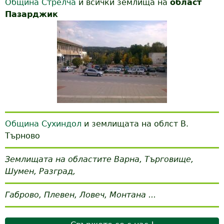
Община Стрелча
и всички землища на
област
Пазарджик
Община Сухиндол
и землищата на облст В.
Търново
Землищата на областите Варна, Търговище,
Шумен, Разград,
Габрово, Плевен, Ловеч, Монтана ...