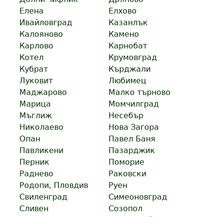
Елена
Елхово
Ивайловград
Казанлък
Калояново
Камено
Карлово
Карнобат
Котел
Крумовград
Кубрат
Кърджали
Луковит
Любимец
Маджарово
Малко търново
Марица
Момчилград
Мъглиж
Несебър
Николаево
Нова Загора
Опан
Павел Баня
Павликени
Пазарджик
Перник
Поморие
Раднево
Раковски
Родопи, Пловдив
Руен
Свиленград
Симеоновград
Сливен
Созопол