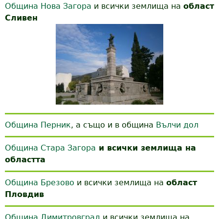
Община Нова Загора
и всички землища на
област
Сливен
Община Перник
, а също и в община
Вълчи дол
Община Стара Загора
и всички землища на
областта
Община Брезово
и всички землища на
област
Пловдив
Община Димитровград
и всички землища на