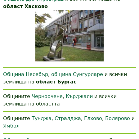
област Хасково
Община Несебър
,
община Сунгурларе
и всички
землища на
област Бургас
Общините
Черноочене
,
Кърджали
и всички
землища на областта
Общините
Тунджа
,
Стралджа
,
Елхово
,
Болярово
и
Ямбол