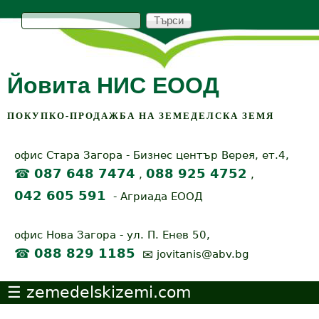
Skip
Т
S
ъ
р
to
e
с
и
main
a
Йовита НИС ЕООД
content
r
c
ПОКУПКО-ПРОДАЖБА НА ЗЕМЕДЕЛСКА ЗЕМЯ
h
офис Стара Загора - Бизнес център Верея, ет.4,
f
☎ 087 648 7474
088 925 4752
,
,
o
042 605 591
- Агриада ЕООД
r
офис Нова Загора - ул. П. Енев 50,
m
☎ 088 829 1185
✉
jovitanis@abv.bg
zemedelskizemi.com