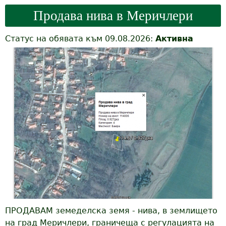
Продава нива в Меричлери
Статус на обявата към 09.08.2026:
Активна
ПРОДАВАМ земеделска земя - нива, в землището
на град Меричлери, граничеща с регулацията на