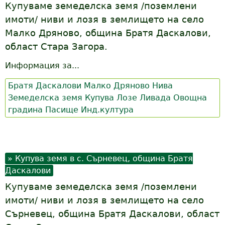
Купуваме земеделска земя /поземлени
имоти/ ниви и лозя в землището на село
Малко Дряново, община Братя Даскалови,
област Стара Загора.
Информация за...
Братя Даскалови
Малко Дряново
Нива
Земеделска земя
Купува
Лозе
Ливада
Овощна
градина
Пасище
Инд.култура
Купува земя в с. Сърневец, община Братя
Даскалови
Купуваме земеделска земя /поземлени
имоти/ ниви и лозя в землището на село
Сърневец, община Братя Даскалови, област