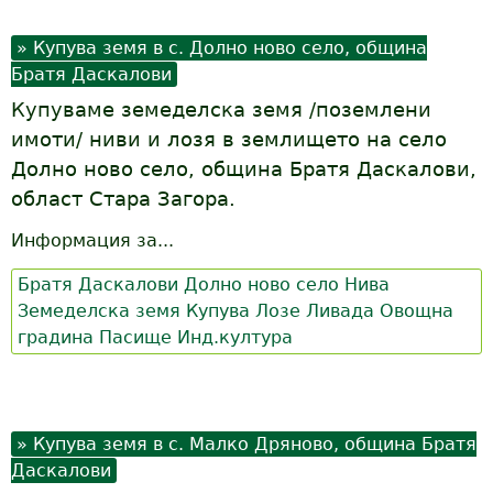
Купува земя в с. Долно ново село, община
Братя Даскалови
Купуваме земеделска земя /поземлени
имоти/ ниви и лозя в землището на село
Долно ново село, община Братя Даскалови,
област Стара Загора.
Информация за...
Братя Даскалови
Долно ново село
Нива
Земеделска земя
Купува
Лозе
Ливада
Овощна
градина
Пасище
Инд.култура
Купува земя в с. Малко Дряново, община Братя
Даскалови