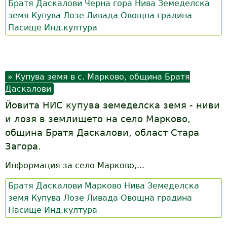
Братя Даскалови
Черна гора
Нива
Земеделска
земя
Купува
Лозе
Ливада
Овощна градина
Пасище
Инд.култура
Купува земя в с. Марково, община Братя
Даскалови
Йовита НИС купува земеделска земя - ниви
и лозя в землището на село Марково,
община Братя Даскалови, област Стара
Загора.
Информация за село Марково,...
Братя Даскалови
Марково
Нива
Земеделска
земя
Купува
Лозе
Ливада
Овощна градина
Пасище
Инд.култура