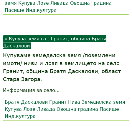
земя
Купува
Лозе
Ливада
Овощна градина
Пасище
Инд.култура
Купува земя в с. Гранит, община Братя
Даскалови
Купуваме земеделска земя /поземлени
имоти/ ниви и лозя в землището на село
Гранит, община Братя Даскалови, област
Стара Загора.
Информация за село...
Братя Даскалови
Гранит
Нива
Земеделска земя
Купува
Лозе
Ливада
Овощна градина
Пасище
Инд.култура