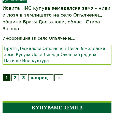
Йовита НИС купува земеделска земя - ниви
и лозя в землището на село Опълченец,
община Братя Даскалови, област Стара
Загора
Информация за село Опълченец...
Братя Даскалови
Опълченец
Нива
Земеделска
земя
Купува
Лозе
Ливада
Овощна градина
Пасище
Инд.култура
P
1
2
3
напред ›
»
a
g
e
КУПУВАМЕ ЗЕМЯ В