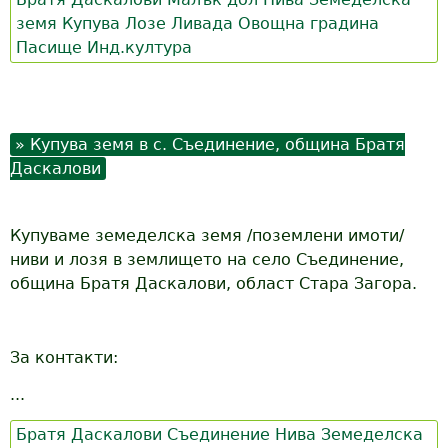
земя
Купува
Лозе
Ливада
Овощна градина
Пасище
Инд.култура
Купува земя в с. Съединение, община Братя
Даскалови
Купуваме земеделска земя /поземлени имоти/
ниви и лозя в землището на село Съединение,
община Братя Даскалови, област Стара Загора.
За контакти:
...
Братя Даскалови
Съединение
Нива
Земеделска