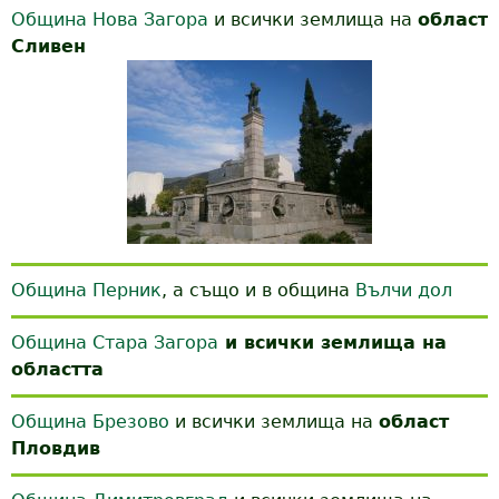
s
Община Нова Загора
и всички землища на
област
Сливен
Община Перник
, а също и в община
Вълчи дол
Община Стара Загора
и всички землища на
областта
Община Брезово
и всички землища на
област
Пловдив