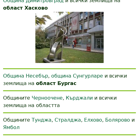
Община Димитровград
и всички землища на
област Хасково
Община Несебър
,
община Сунгурларе
и всички
землища на
област Бургас
Общините
Черноочене
,
Кърджали
и всички
землища на областта
Общините
Тунджа
,
Стралджа
,
Елхово
,
Болярово
и
Ямбол