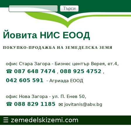
Skip
Т
S
ъ
р
to
e
с
и
main
a
Йовита НИС ЕООД
content
r
c
ПОКУПКО-ПРОДАЖБА НА ЗЕМЕДЕЛСКА ЗЕМЯ
h
офис Стара Загора - Бизнес център Верея, ет.4,
f
☎ 087 648 7474
088 925 4752
,
,
o
042 605 591
- Агриада ЕООД
r
офис Нова Загора - ул. П. Енев 50,
m
☎ 088 829 1185
✉
jovitanis@abv.bg
zemedelskizemi.com