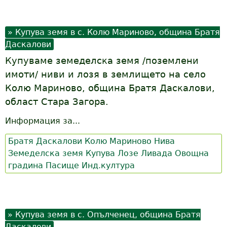
Купува земя в с. Колю Мариново, община Братя
Даскалови
Купуваме земеделска земя /поземлени
имоти/ ниви и лозя в землището на село
Колю Мариново, община Братя Даскалови,
област Стара Загора.
Информация за...
Братя Даскалови
Колю Мариново
Нива
Земеделска земя
Купува
Лозе
Ливада
Овощна
градина
Пасище
Инд.култура
Купува земя в с. Опълченец, община Братя
Даскалови