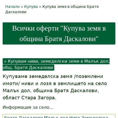
Начало
»
Купува
»
Купува земя в община Братя
Y
Даскалови
o
Всички оферти "Купува земя в
u
община Братя Даскалови"
a
r
e
Купувам ниви, земеделски земи в Малък дол,
h
общ. Братя Даскалови
Купуваме земеделска земя /поземлени
e
имоти/ ниви и лозя в землището на село
r
Малък дол, община Братя Даскалови,
област Стара Загора.
e
Информация за село...
Братя Даскалови
Малък дол
Нива
Земеделска