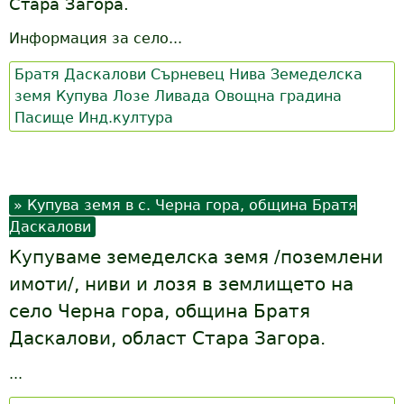
Стара Загора.
Информация за село...
Братя Даскалови
Сърневец
Нива
Земеделска
земя
Купува
Лозе
Ливада
Овощна градина
Пасище
Инд.култура
Купува земя в с. Черна гора, община Братя
Даскалови
Купуваме земеделска земя /поземлени
имоти/, ниви и лозя в землището на
село Черна гора, община Братя
Даскалови, област Стара Загора.
...